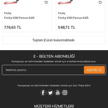
Frichy
Frichy
Frichy X90 Pense Kılıfı
Frichy X90 Pense Kılıfı
776,63
TL
548,71
TL
Toplam
2
ürün bulunmaktadır.
E - BÜLTEN ABONELİĞİ
Kampanya ve indirimlerden haberdar olmak için e-bültenimize abone olun.
ABONE OL
Kampanya ve indirimlerden haberdar olmak için bizi Takip Edin!
MÜŞTERİ HİZMETLERİ