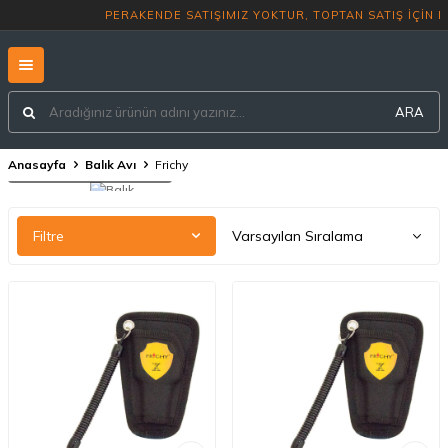
PERAKENDE SATIŞIMIZ YOKTUR, T
ARA
Anasayfa
Balık Avı
Frichy
Balık Avı Aksesuarları
Filtre