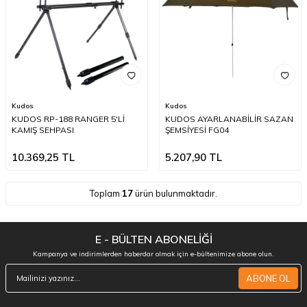
Kudos
Kudos
KUDOS RP-188 RANGER 5'Lİ
KUDOS AYARLANABİLİR SAZAN
KAMIŞ SEHPASI
ŞEMSİYESİ FG04
10.369,25
TL
5.207,90
TL
Toplam
17
ürün bulunmaktadır.
E - BÜLTEN ABONELİĞİ
Kampanya ve indirimlerden haberdar olmak için e-bültenimize abone olun.
ABONE OL