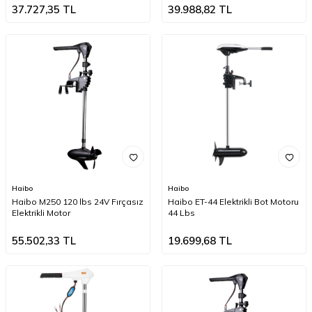
37.727,35
TL
39.988,82
TL
Haibo
Haibo
Haibo M250 120 lbs 24V Fırçasız
Haibo ET-44 Elektrikli Bot Motoru
Elektrikli Motor
44 Lbs
55.502,33
TL
19.699,68
TL