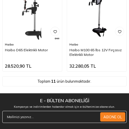
Haibo
Haibo
Haibo D65 Elektrikli Motor
Haibo M100 65 lbs 12V Fırçasız
Elektrikli Motor
28.520,90
TL
32.280,05
TL
Toplam
11
ürün bulunmaktadır.
E - BÜLTEN ABONELİĞİ
Kampanya ve indirimlerden haberdar olmak için e-bültenimize abone olun.
ABONE OL