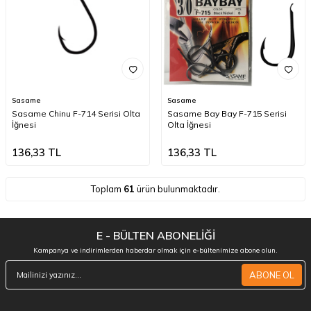
Sasame
Sasame
Sasame Chinu F-714 Serisi Olta
Sasame Bay Bay F-715 Serisi
İğnesi
Olta İğnesi
136,33
TL
136,33
TL
Toplam
61
ürün bulunmaktadır.
E - BÜLTEN ABONELİĞİ
Kampanya ve indirimlerden haberdar olmak için e-bültenimize abone olun.
ABONE OL