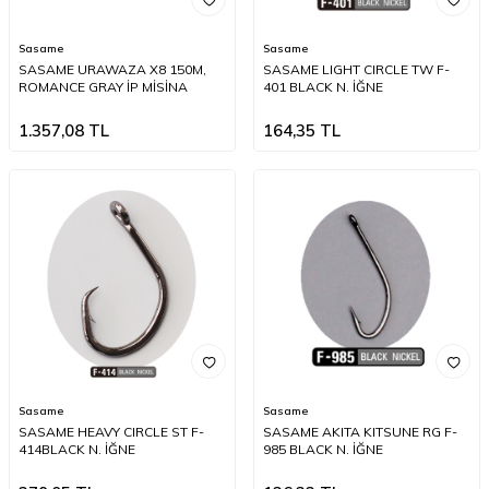
Sasame
Sasame
SASAME URAWAZA X8 150M,
SASAME LIGHT CIRCLE TW F-
ROMANCE GRAY İP MİSİNA
401 BLACK N. İĞNE
1.357,08
TL
164,35
TL
Sasame
Sasame
SASAME HEAVY CIRCLE ST F-
SASAME AKITA KITSUNE RG F-
414BLACK N. İĞNE
985 BLACK N. İĞNE