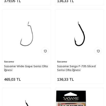
379,05
TL
136,33
TL
Sasame
Sasame
Sasame Wide Gape Serisi Olta
Sasame Seigo F-705 Sliced
İğnesi
Serisi Olta İğnesi
465,03
TL
136,33
TL