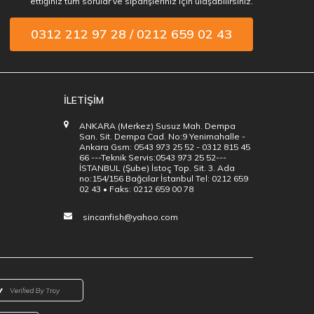
ettiğiniz tüm sorular ve siparişleriniz için ulaşabilirsiniz.
0312 212 97 28 / 0212 659 02 43
İLETİŞİM
ANKARA (Merkez) Susuz Mah. Dempa
San. Sit. Dempa Cad. No:9 Yenimahalle -
Ankara Gsm: 0543 973 25 52 - 0312 815 45
66 ---Teknik Servis:0543 973 25 52---
İSTANBUL (Şube) İstoç Top. Sit. 3. Ada
no:154/156 Bağcılar İstanbul Tel: 0212 659
02 43 • Faks: 0212 659 00 78
sincanfish@yahoo.com