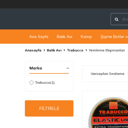
Ana Sayfa
Balık Avı
Kamp
Şişme Botlar v
Anasayfa
Balık Avı
Trabucco
Yemleme Ekipmanları
Marka
Trabucco
(1)
FİLTRELE