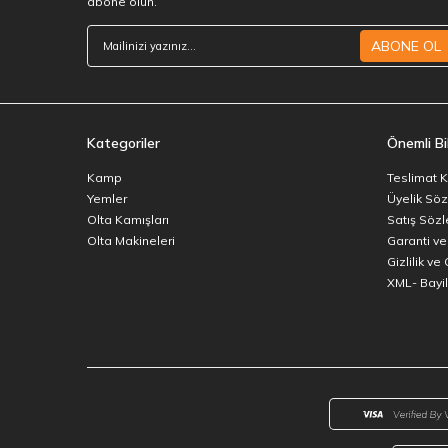
abone olun.
ABONE OL
Kategoriler
Önemli Bil
Kamp
Teslimat K
Yemler
Üyelik Sö
Olta Kamışları
Satış Söz
Olta Makineleri
Garanti ve
Gizlilik ve
XML- Bayili