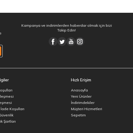
Kampanya ve indirimlerden haberdar olmak için bizi
Takip Edin!
e
giler
Hızlı Erişim
oşulları
Anasayfa
zleşmesi
Yeni Ürünler
leşmesi
İndirimdekiler
 İade Koşulları
Müşteri Hizmetleri
 Güvenlik
Sepetim
k Şartları