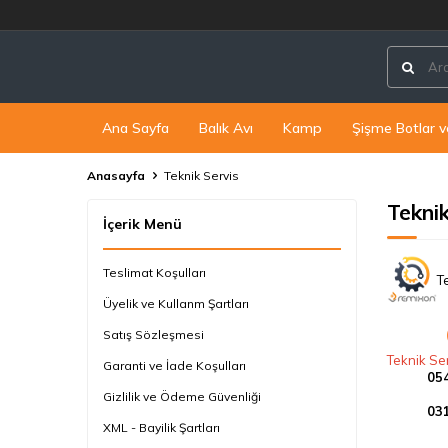
Ana Sayfa
Balık Avı
Kamp
Şişme Botlar v
Anasayfa
Teknik Servis
Teknik
İçerik Menü
Teslimat Koşulları
T
Üyelik ve Kullanm Şartları
Satış Sözleşmesi
Teknik Se
Garanti ve İade Koşulları
05
Gizlilik ve Ödeme Güvenliği
03
XML - Bayilik Şartları