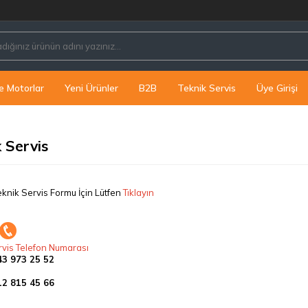
e Motorlar
Yeni Ürünler
B2B
Teknik Servis
Üye Girişi
 Servis
eknik Servis Formu İçin Lütfen
Tıklayın
rvis Telefon Numarası
43 973 25 52
12 815 45 66