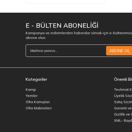
İletişim Bilgileri
Teknik Servis
E - BÜLTEN ABONELİĞİ
Kampanya ve indirimlerden haberdar olmak için e-bültenimiz
abone olun.
ABONE OL
Kategoriler
Önemli Bil
Kamp
Teslimat K
Yemler
Üyelik Sö
Olta Kamışları
Satış Söz
Olta Makineleri
Garanti ve
Gizlilik ve
XML- Bayili