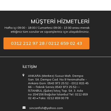
MÜŞTERİ HİZMETLERİ
Hafta içi 09:00 - 18:00 / Cumartesi 09:00 - 13:00 arası merak
ettiğiniz tüm sorular ve siparişleriniz için ulaşabilirsiniz.
0312 212 97 28 / 0212 659 02 43
İLETİŞİM
ANKARA (Merkez) Susuz Mah. Dempa
San. Sit. Dempa Cad. No:9 Yenimahalle -
Ankara Gsm: 0543 973 25 52 - 0312 815 45
66 ---Teknik Servis:0543 973 25 52---
İSTANBUL (Şube) İstoç Top. Sit. 3. Ada
no:154/156 Bağcılar İstanbul Tel: 0212 659
02 43 • Faks: 0212 659 00 78
sincanfish@yahoo.com