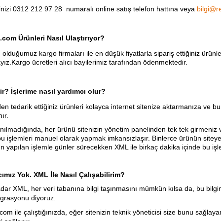
rinizi 0312 212 97 28 numaralı online satış telefon hattına veya
bilgi@
com Ürünleri Nasıl Ulaştırıyor?
 olduğumuz kargo firmaları ile en düşük fiyatlarla sipariş ettiğiniz ürünl
ız.Kargo ücretleri alıcı bayilerimiz tarafından ödenmektedir.
r? İşlerime nasıl yardımcı olur?
en tedarik ettiğiniz ürünleri kolayca internet sitenize aktarmanıza ve b
ır.
nılmadığında, her ürünü sitenizin yönetim panelinden tek tek girmeniz v
 bu işlemleri manuel olarak yapmak imkansızlaşır. Binlerce ürünün sitey
n yapılan işlemle günler sürecekken XML ile birkaç dakika içinde bu işlem
ımız Yok. XML İle Nasıl Çalışabilirim?
dar XML, her veri tabanına bilgi taşınmasını mümkün kılsa da, bu bilginin
grasyonu diyoruz.
om ile çalıştığınızda, eğer sitenizin teknik yöneticisi size bunu sağla