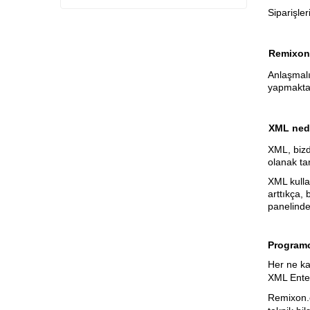
İletişim Bilgileri
Siparişle
Teknik Servis
Remixon.
Anlaşmalı
yapmaktay
XML nedi
XML, bizd
olanak tan
XML kulla
arttıkça,
panelinde
Programc
Her ne ka
XML Ente
Remixon.c