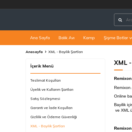
Ana Sayfa
Balık Avı
Kamp
Şişme Botlar v
Anasayfa
XML - Bayilik Şartları
XML - 
İçerik Menü
Remixon.
Teslimat Koşulları
Remixon.c
Üyelik ve Kullanm Şartları
Online bay
Satış Sözleşmesi
Bayilik i
Garanti ve İade Koşulları
ve XML ür
Gizlilik ve Ödeme Güvenliği
XML - Bayilik Şartları
Remixon.