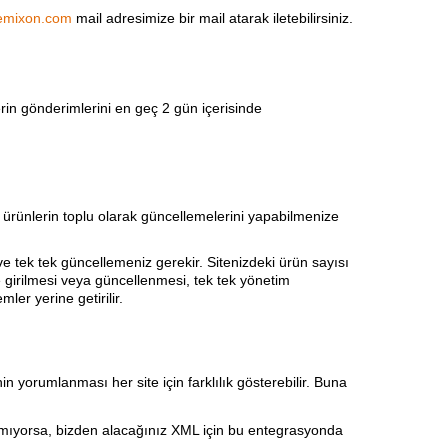
remixon.com
mail adresimize bir mail atarak iletebilirsiniz.
erin gönderimlerini en geç 2 gün içerisinde
u ürünlerin toplu olarak güncellemelerini yapabilmenize
e tek tek güncellemeniz gerekir. Sitenizdeki ürün sayısı
e girilmesi veya güncellenmesi, tek tek yönetim
ler yerine getirilir.
 yorumlanması her site için farklılık gösterebilir. Buna
yamıyorsa, bizden alacağınız XML için bu entegrasyonda