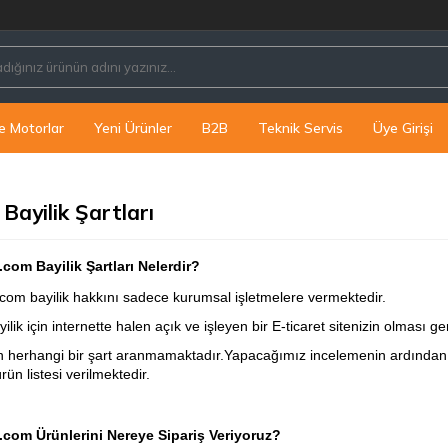
e Motorlar
Yeni Ürünler
B2B
Teknik Servis
Üye Girişi
Bayilik Şartları
com Bayilik Şartları Nelerdir?
om bayilik hakkını sadece kurumsal işletmelere vermektedir.
ilik için internette halen açık ve işleyen bir E-ticaret sitenizin olması g
çin herhangi bir şart aranmamaktadır.Yapacağımız incelemenin ardından 
ün listesi verilmektedir.
com Ürünlerini Nereye Sipariş Veriyoruz?