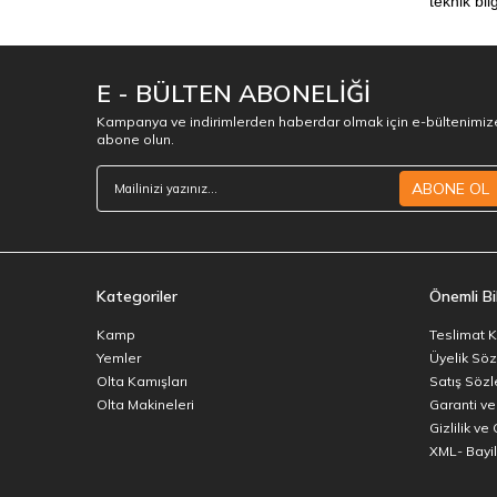
teknik bil
E - BÜLTEN ABONELİĞİ
Kampanya ve indirimlerden haberdar olmak için e-bültenimiz
abone olun.
ABONE OL
Kategoriler
Önemli Bil
Kamp
Teslimat K
Yemler
Üyelik Sö
Olta Kamışları
Satış Söz
Olta Makineleri
Garanti ve
Gizlilik ve
XML- Bayili