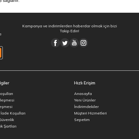
gi sağlanır.
Kampanya ve indirimlerden haberdar olmak için bizi
Takip Edin!
e
giler
Hızlı Erişim
oşulları
Anasayfa
zleşmesi
Yeni Ürünler
leşmesi
İndirimdekiler
 İade Koşulları
Müşteri Hizmetleri
 Güvenlik
Sepetim
k Şartları