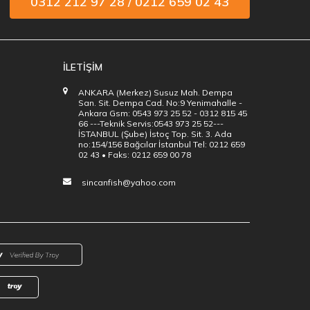
0312 212 97 28 / 0212 659 02 43
İLETİŞİM
ANKARA (Merkez) Susuz Mah. Dempa
San. Sit. Dempa Cad. No:9 Yenimahalle -
Ankara Gsm: 0543 973 25 52 - 0312 815 45
66 ---Teknik Servis:0543 973 25 52---
İSTANBUL (Şube) İstoç Top. Sit. 3. Ada
no:154/156 Bağcılar İstanbul Tel: 0212 659
02 43 • Faks: 0212 659 00 78
sincanfish@yahoo.com