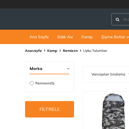
Ana Sayfa
Balık Avı
Kamp
Şişme Botlar v
Anasayfa
Kamp
Remixon
Uyku Tulumları
Marka
Remixon
(5)
FİLTRELE