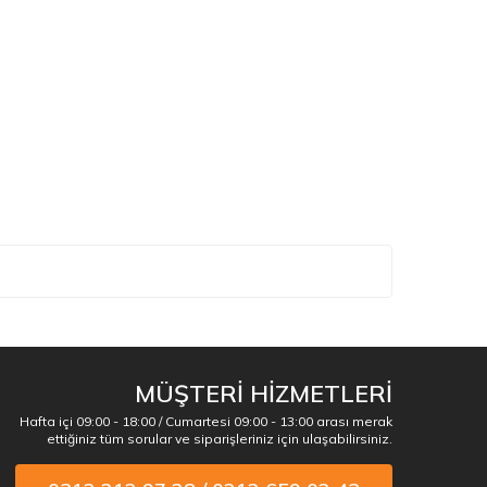
MÜŞTERİ HİZMETLERİ
Hafta içi 09:00 - 18:00 / Cumartesi 09:00 - 13:00 arası merak
ettiğiniz tüm sorular ve siparişleriniz için ulaşabilirsiniz.