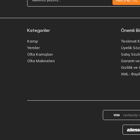
ABONE OL
Kategoriler
Önemli Bil
Kamp
Teslimat K
Yemler
Üyelik Sö
Olta Kamışları
Satış Söz
Olta Makineleri
Garanti ve
Gizlilik ve
XML- Bayili