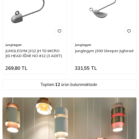
Junglegym
Junglegym
JUNGLEGYM J312 JH TG MICRO
Junglegym J300 Sleeper Jighead
JIG HEAD İĞNE NO #12 (3 ADET)
269,80
TL
331,55
TL
Toplam
12
ürün bulunmaktadır.