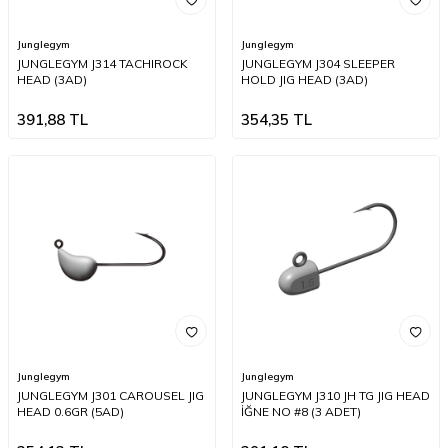
Junglegym
Junglegym
JUNGLEGYM J314 TACHIROCK
JUNGLEGYM J304 SLEEPER
HEAD (3AD)
HOLD JIG HEAD (3AD)
391,88
TL
354,35
TL
Junglegym
Junglegym
JUNGLEGYM J301 CAROUSEL JIG
JUNGLEGYM J310 JH TG JIG HEAD
HEAD 0.6GR (5AD)
İĞNE NO #8 (3 ADET)