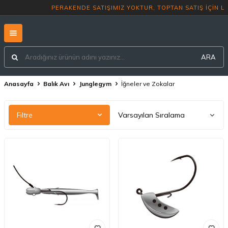
PERAKENDE SATIŞIMIZ YOKTUR, TO
ARA
Anasayfa
Balık Avı
Junglegym
İğneler ve Zokalar
Filtre