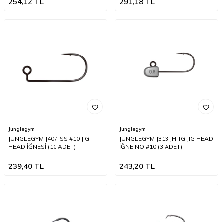
254,12
TL
291,18
TL
Junglegym
Junglegym
JUNGLEGYM J407-SS #10 JIG
JUNGLEGYM J313 JH TG JIG HEAD
HEAD İĞNESİ (10 ADET)
İĞNE NO #10 (3 ADET)
239,40
TL
243,20
TL