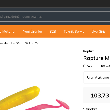
P
e Motorlar
Yeni Ürünler
B2B
Teknik Servis
Üye Girişi
ru Menuke 50mm Silikon Yem
Rapture
Rapture M
Ürün Kodu :
187-4
Ürün Açıklama
103,73
Standart