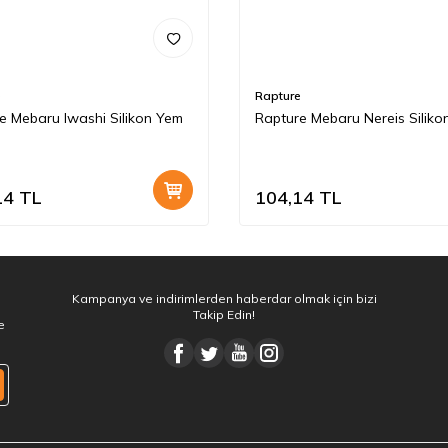
e
Rapture
e Mebaru Iwashi Silikon Yem
Rapture Mebaru Nereis Siliko
14
TL
104,14
TL
Kampanya ve indirimlerden haberdar olmak için bizi
Takip Edin!
e