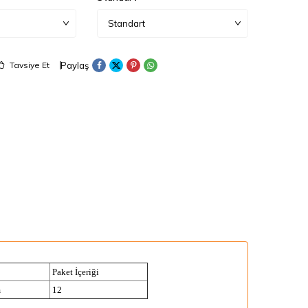
Paylaş
Tavsiye Et
Paket İçeriği
m
12