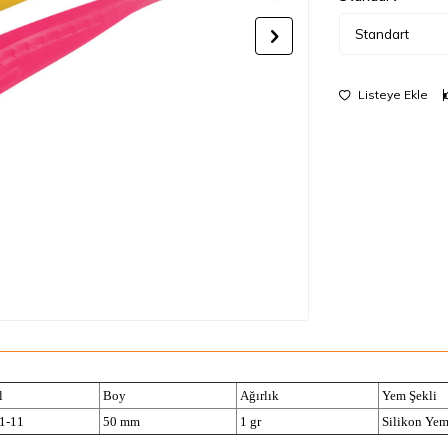
Listeye Ekle
l
Boy
Ağırlık
Yem Şekli
1-11
50 mm
1 gr
Silikon Ye