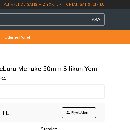
ERAKENDE SATIŞIMIZ YOKTUR, TOPTAN SATI
ARA
Ödeme Paneli
ebaru Menuke 50mm Silikon Yem
1-11
TL
Fiyat Alarmı
Standart