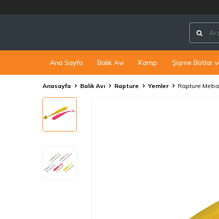
Ana Sayfa
Balık Avı
Kamp
Şişme Botlar v
Anasayfa
Balık Avı
Rapture
Yemler
Rapture Meba