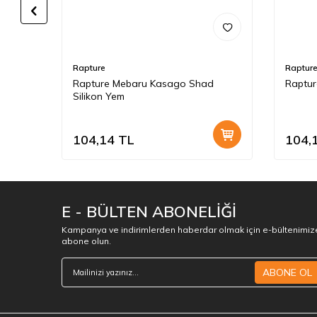
Rapture
Raptur
Maket
Rapture Mebaru Kasago Shad
Raptur
Silikon Yem
104,14
TL
104,
E - BÜLTEN ABONELİĞİ
Kampanya ve indirimlerden haberdar olmak için e-bültenimiz
abone olun.
ABONE OL