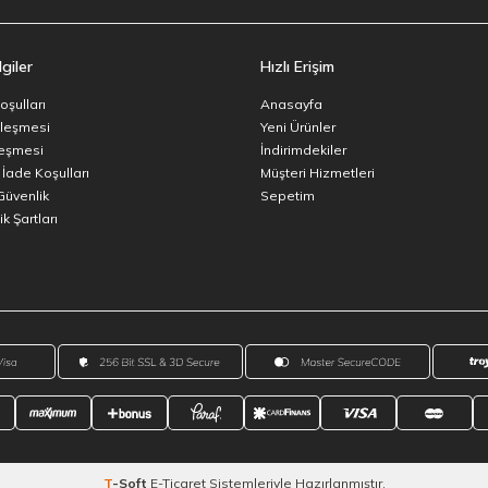
giler
Hızlı Erişim
oşulları
Anasayfa
zleşmesi
Yeni Ürünler
leşmesi
İndirimdekiler
 İade Koşulları
Müşteri Hizmetleri
 Güvenlik
Sepetim
k Şartları
T
-Soft
E-Ticaret
Sistemleriyle Hazırlanmıştır.