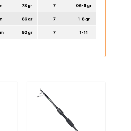
cm
78 gr
7
06-6 gr
cm
86 gr
7
1-8 gr
cm
92 gr
7
1-11