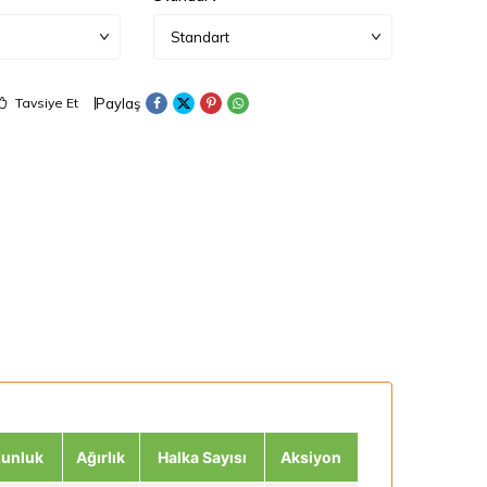
Paylaş
Tavsiye Et
zunluk
Ağırlık
Halka Sayısı
Aksiyon