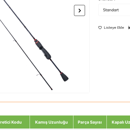
Listeye Ekle
retici Kodu
Kamış Uzunluğu
Parça Sayısı
Kapalı U