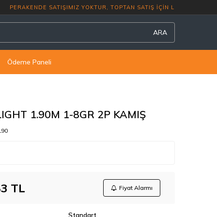
PERAKENDE SATIŞIMIZ YOKTUR, TOPTAN SA
ARA
Ödeme Paneli
LIGHT 1.90M 1-8GR 2P KAMIŞ
190
83
TL
Fiyat Alarmı
Standart