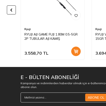
Ryuji
Ryuji
2.58M
RYUJI AJI GAME FUJI 1.80M 0.5-5GR
RYUJI 
2P TUBULAR AJI KAMIŞ
15GR 
3.558,70
TL
3.69
E - BÜLTEN ABONELİĞİ
Kampanya ve indirimlerden haberdar olmak için e-bültenimiz
abone olun.
ABONE OL