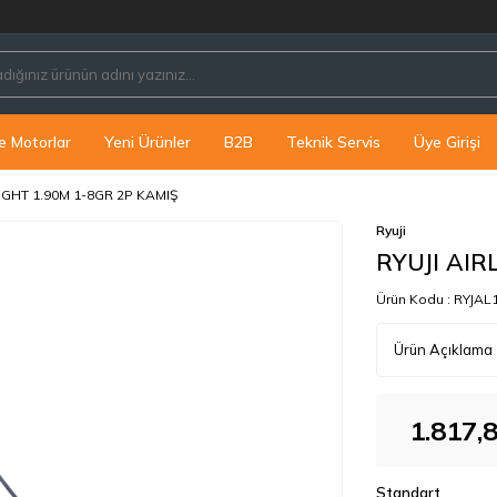
e Motorlar
Yeni Ürünler
B2B
Teknik Servis
Üye Girişi
LIGHT 1.90M 1-8GR 2P KAMIŞ
Ryuji
RYUJI AIR
Ürün Kodu :
RYJAL
Ürün Açıklama
1.817,
Standart