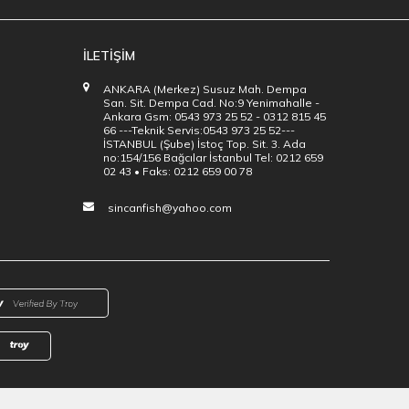
İLETİŞİM
ANKARA (Merkez) Susuz Mah. Dempa
San. Sit. Dempa Cad. No:9 Yenimahalle -
Ankara Gsm: 0543 973 25 52 - 0312 815 45
66 ---Teknik Servis:0543 973 25 52---
İSTANBUL (Şube) İstoç Top. Sit. 3. Ada
no:154/156 Bağcılar İstanbul Tel: 0212 659
02 43 • Faks: 0212 659 00 78
sincanfish@yahoo.com