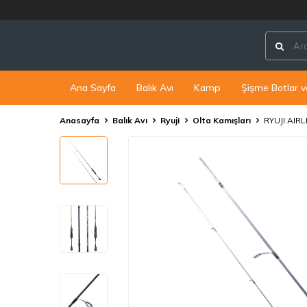
Ana Sayfa
Balık Avı
Kamp
Şişme Botlar v
Anasayfa
Balık Avı
Ryuji
Olta Kamışları
RYUJI AIR