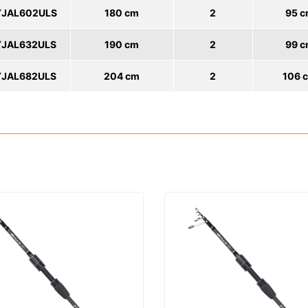
YJAL602ULS
180 cm
2
95 
YJAL632ULS
190 cm
2
99 
YJAL682ULS
204 cm
2
106 