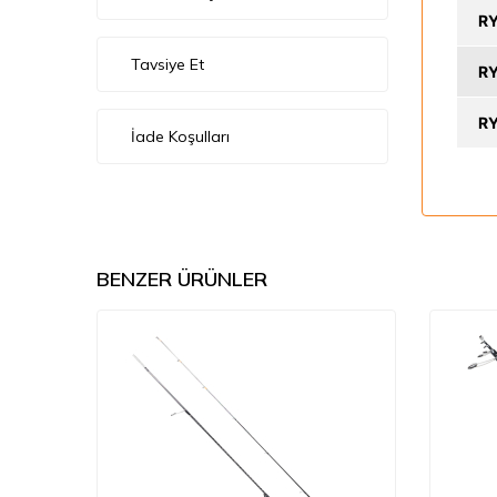
R
Tavsiye Et
R
R
İade Koşulları
BENZER ÜRÜNLER