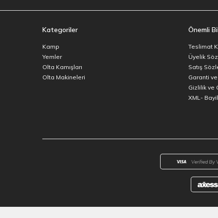
Kategoriler
Önemli Bil
Kamp
Teslimat K
Yemler
Üyelik Sö
Olta Kamışları
Satış Söz
Olta Makineleri
Garanti ve
Gizlilik ve
XML- Bayili