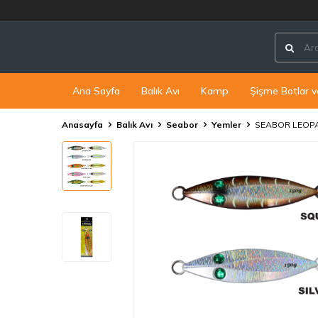
Ana Sayfa
Balık Avı
Kamp
Şişme Botlar v
Anasayfa
Balık Avı
Seabor
Yemler
SEABOR LEOPA