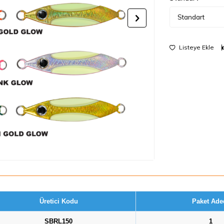
Listeye Ekle
Üretici Kodu
Paket Ade
SBRL150
1