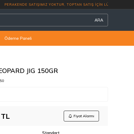
ERAKENDE SATIŞIMIZ YOKTUR, TOPTAN SATI
ARA
Ödeme Paneli
EOPARD JIG 150GR
50
TL
Fiyat Alarmı
Standart