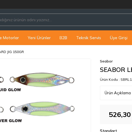
P
e Motorlar
Yeni Ürünler
B2B
Teknik Servis
Üye Girişi
RD JIG 150GR
Seabor
SEABOR L
Ürün Kodu :
SBRL1
Ürün Açıklama
526,30
Standart