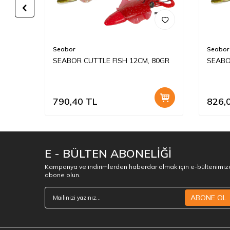
Seabor
Seabor
SEABOR CUTTLE FISH 12CM, 80GR
SEABO
790,40
TL
826,
E - BÜLTEN ABONELİĞİ
Kampanya ve indirimlerden haberdar olmak için e-bültenimiz
abone olun.
ABONE OL