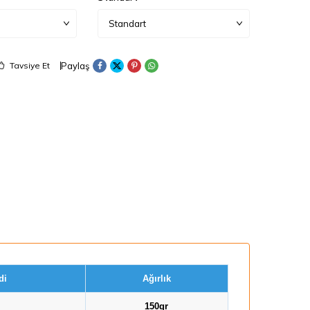
Paylaş
Tavsiye Et
di
Ağırlık
150gr