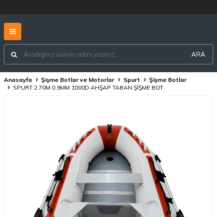
EN İLETİŞİME GEÇİNİZ... PERAKENDE SATI
ARA
Anasayfa
Şişme Botlar ve Motorlar
Spurt
Şişme Botlar
SPURT 2.70M 0.9MM 1000D AHŞAP TABAN ŞİŞME BOT