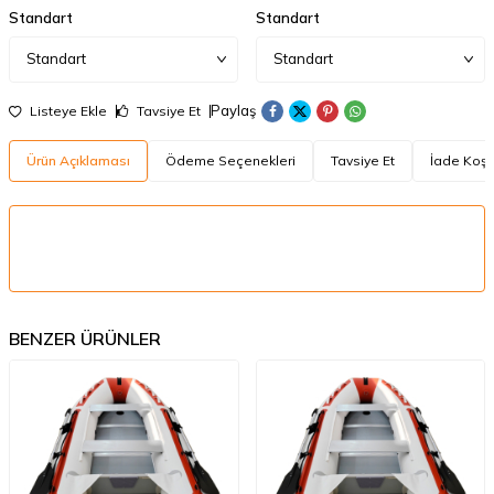
Standart
Standart
Paylaş
Listeye Ekle
Tavsiye Et
Ürün Açıklaması
Ödeme Seçenekleri
Tavsiye Et
İade Koşul
BENZER ÜRÜNLER