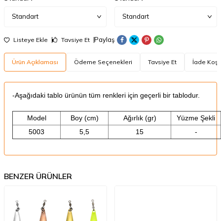
Paylaş
Listeye Ekle
Tavsiye Et
Ürün Açıklaması
Ödeme Seçenekleri
Tavsiye Et
İade Koşul
-Aşağıdaki tablo ürünün tüm renkleri için geçerli bir tablodur.
Model
Boy (cm)
Ağırlık (gr)
Yüzme Şekli
5003
5,5
15
-
BENZER ÜRÜNLER