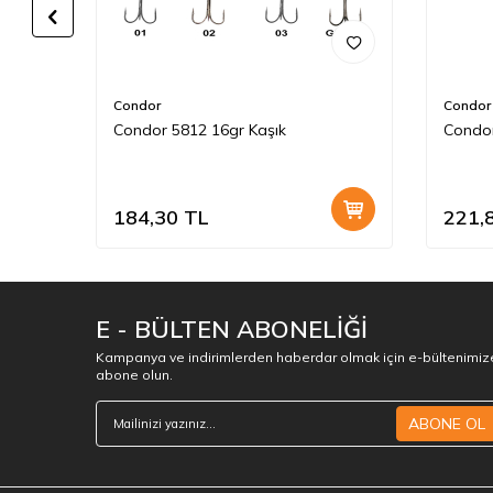
Condor
Condor
Condor 5812 16gr Kaşık
Condor
184,30
TL
221,
E - BÜLTEN ABONELİĞİ
Kampanya ve indirimlerden haberdar olmak için e-bültenimiz
abone olun.
ABONE OL