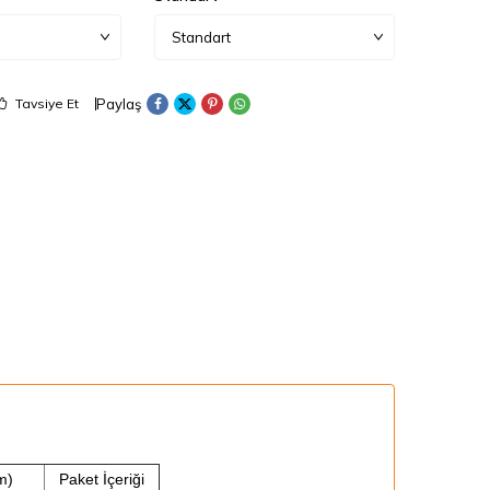
Paylaş
Tavsiye Et
m)
Paket İçeriği