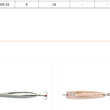
009-16
6
16
-
-