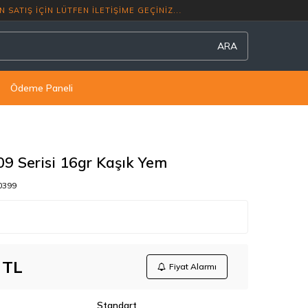
TUR, TOPTAN SATIŞ İÇİN LÜTFEN İLETİŞİM
ARA
Ödeme Paneli
9 Serisi 16gr Kaşık Yem
0399
TL
Fiyat Alarmı
Standart