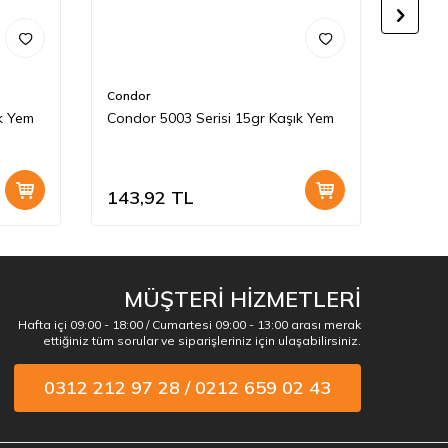
Condor
Condo
k Yem
Condor 5003 Serisi 15gr Kaşık Yem
Condo
143,92
TL
143,
MÜŞTERİ HİZMETLERİ
Hafta içi 09:00 - 18:00 / Cumartesi 09:00 - 13:00 arası merak
ettiğiniz tüm sorular ve siparişleriniz için ulaşabilirsiniz.
0312 212 97 28 / 0212 659 02 43