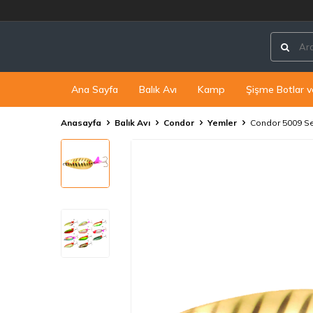
Ana Sayfa
Balık Avı
Kamp
Şişme Botlar v
Anasayfa
Balık Avı
Condor
Yemler
Condor 5009 Se