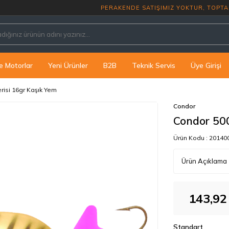
PERAKENDE SATIŞIMIZ YOK
e Motorlar
Yeni Ürünler
B2B
Teknik Servis
Üye Girişi
risi 16gr Kaşık Yem
Condor
Condor 500
Ürün Kodu :
20140
Ürün Açıklama
143,92
Standart