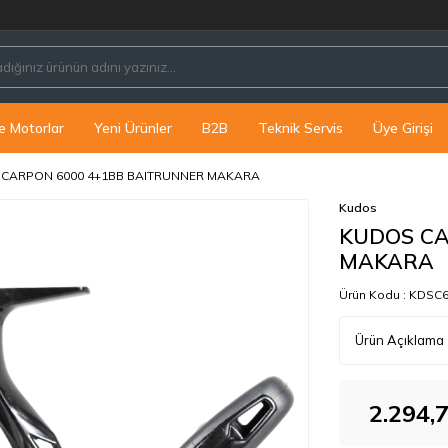
P
e Motorlar
Yeni Ürünler
B2B
Teknik Servis
Üye Girişi
CARPON 6000 4+1BB BAITRUNNER MAKARA
Kudos
KUDOS CA
MAKARA
Ürün Kodu :
KDSC6
Ürün Açıklama
2.294,