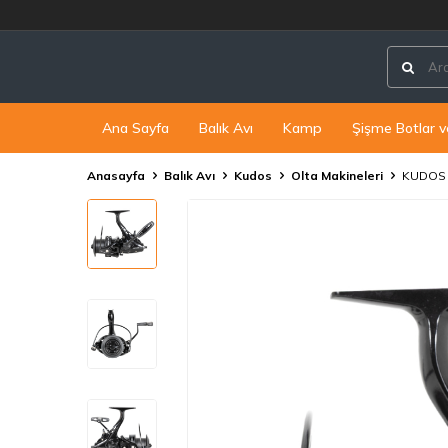
Ana Sayfa
Balık Avı
Kamp
Şişme Botlar v
Anasayfa
Balık Avı
Kudos
Olta Makineleri
KUDOS 