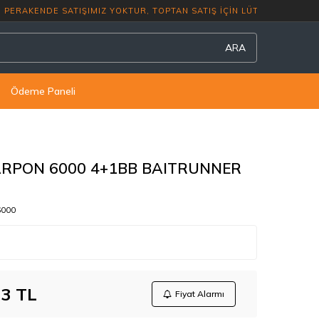
ERAKENDE SATIŞIMIZ YOKTUR, TOPTAN SATI
ARA
Ödeme Paneli
RPON 6000 4+1BB BAITRUNNER
000
73
TL
Fiyat Alarmı