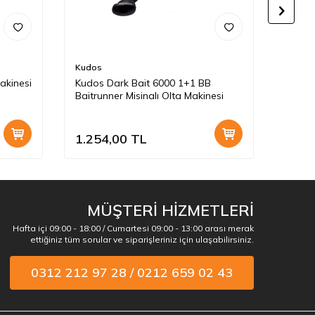
Kudos
Kudos
akinesi
Kudos Dark Bait 6000 1+1 BB
Kudos
Baitrunner Misinalı Olta Makinesi
1.254,00
TL
4.45
MÜŞTERİ HİZMETLERİ
Hafta içi 09:00 - 18:00 / Cumartesi 09:00 - 13:00 arası merak
ettiğiniz tüm sorular ve siparişleriniz için ulaşabilirsiniz.
0312 212 97 28 / 0212 659 02 43