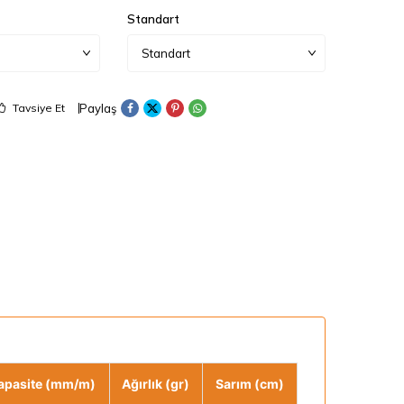
Standart
Paylaş
Tavsiye Et
apasite (mm/m)
Ağırlık (gr)
Sarım (cm)