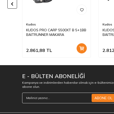
Kudos
Kudos
Olta
KUDOS PRO CARP 5500XT B 5+1BB
KUDOS
BAITRUNNER MAKARA
BAITR
2.861,88
TL
2.81
E - BÜLTEN ABONELİĞİ
Kampanya ve indirimlerden haberdar olmak için e-bültenimiz
abone olun.
ABONE OL