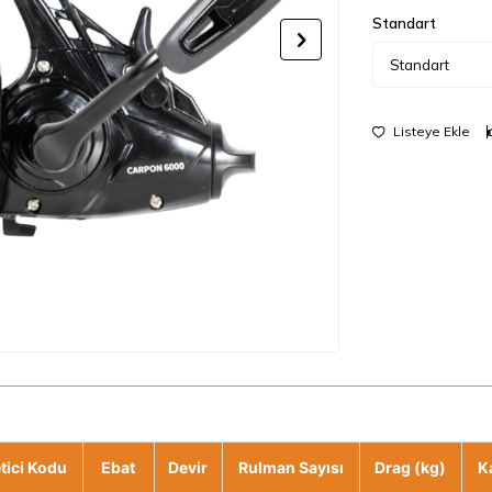
Standart
Listeye Ekle
tici Kodu
Ebat
Devir
Rulman Sayısı
Drag (kg)
K