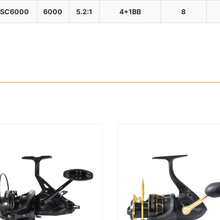
SC6000
6000
5.2:1
4+1BB
8