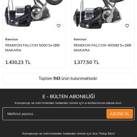
Remixon
Remixon
REMIXON FALCON 5000 5+1BB
REMIXON FALCON 4000M 5+1BB
MAKARA
MAKARA
1.430,23
TL
1.377,50
TL
Toplam
943
ürün bulunmaktadır.
E - BÜLTEN ABONELİĞİ
Kampanya ve indirimlerden haberdar olmak için e-bültenimize abone olun.
ABONE OL
Kampanya ve indirimlerden haberdar olmak için bizi Takip Edin!