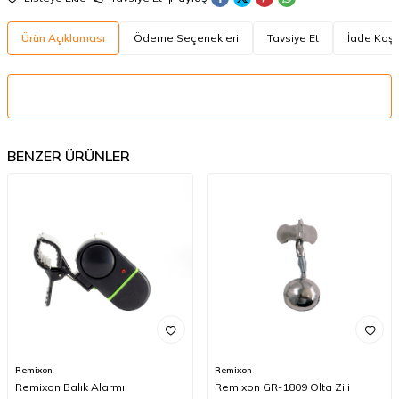
Ürün Açıklaması
Ödeme Seçenekleri
Tavsiye Et
İade Koşul
BENZER ÜRÜNLER
Remixon
Remixon
Remixon Balık Alarmı
Remixon GR-1809 Olta Zili