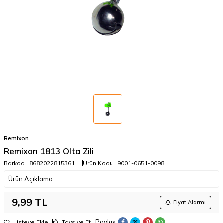
Remixon
Remixon 1813 Olta Zili
Barkod :
8682022815361
Ürün Kodu :
9001-0651-0098
Ürün Açıklama
9,99
TL
Fiyat Alarmı
Paylaş
Listeye Ekle
Tavsiye Et