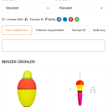
Paylaş
Listeye Ekle
Tavsiye Et
Ürün Açıklaması
Ödeme Seçenekleri
Tavsiye Et
İade Koşul
BENZER ÜRÜNLER