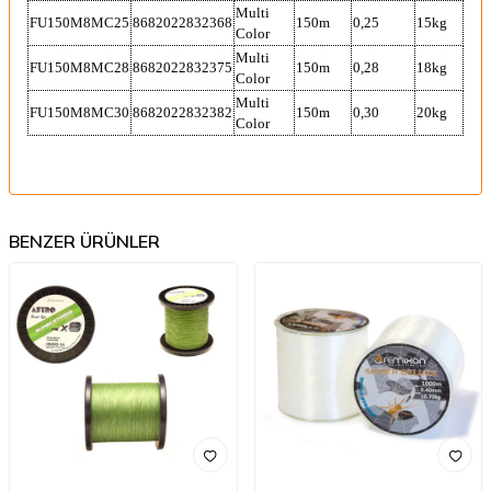
Multi
FU150M8MC25
8682022832368
150m
0,25
15kg
Color
Multi
FU150M8MC28
8682022832375
150m
0,28
18kg
Color
Multi
FU150M8MC30
8682022832382
150m
0,30
20kg
Color
BENZER ÜRÜNLER