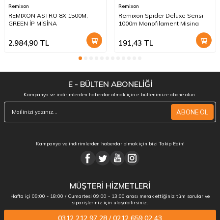
Remixon
Remixon
REMIXON ASTRO 8X 1500M,
Remixon Spider Deluxe Serisi
GREEN İP MİSİNA
1000m Monofilament Misina
2.984,90
TL
191,43
TL
E - BÜLTEN ABONELİĞİ
Kampanya ve indirimlerden haberdar olmak için e-bültenimize abone olun.
ABONE OL
Kampanya ve indirimlerden haberdar olmak için bizi Takip Edin!
MÜŞTERİ HİZMETLERİ
Hafta içi 09:00 - 18:00 / Cumartesi 09:00 - 13:00 arası merak ettiğiniz tüm sorular ve
siparişleriniz için ulaşabilirsiniz.
0312 212 97 28 / 0212 659 02 43