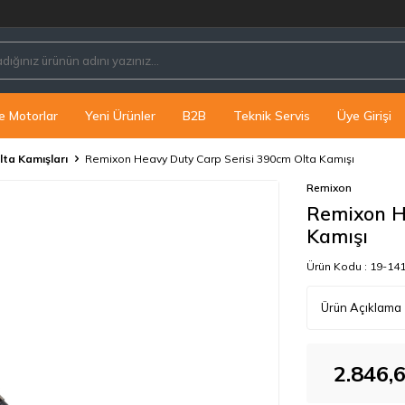
PE
e Motorlar
Yeni Ürünler
B2B
Teknik Servis
Üye Girişi
lta Kamışları
Remixon Heavy Duty Carp Serisi 390cm Olta Kamışı
Remixon
Remixon H
Kamışı
Ürün Kodu :
19-14
Ürün Açıklama
2.846,