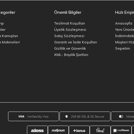
egoriler
Önemli Bilgiler
Hızlı Erişi
mp
Teslimat Koşulları
Anasayfa
ler
Üyelik Sözleşmesi
Yeni Ürünl
a Kamışları
Satış Sözleşmesi
İndirimdeki
a Makineleri
Garanti ve İade Koşulları
Müşteri Hi
Gizlilik ve Güvenlik
Sepetim
XML- Bayilik Şartları