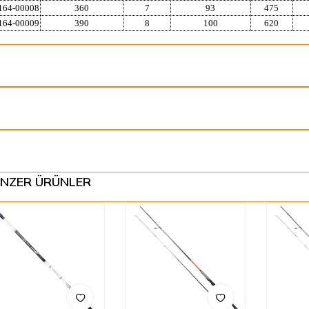
164-00008
360
7
93
475
164-00009
390
8
100
620
NZER ÜRÜNLER