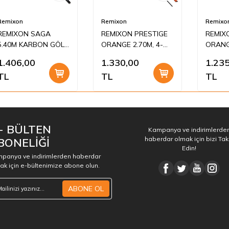
Remixon
Remixon
Remixo
REMIXON SAGA
REMIXON PRESTIGE
REMIX
5.40M KARBON GÖL
ORANGE 2.70M, 4-
ORANGE
KAMIŞI
32GR, 2P KARBON
32GR,
1.406,00
1.330,00
1.235
KAMIŞ
KAMIŞ
TL
TL
TL
 - BÜLTEN
Kampanya ve indirimlerde
haberdar olmak için bizi Tak
BONELİĞİ
Edin!
panya ve indirimlerden haberdar
ak için e-bültenimize abone olun.
ABONE OL