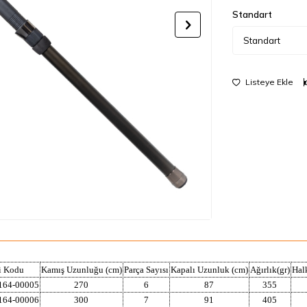
Standart
Listeye Ekle
i Kodu
Kamış Uzunluğu (cm)
Parça Sayısı
Kapalı Uzunluk (cm)
Ağırlık(gr)
Hal
164-00005
270
6
87
355
164-00006
300
7
91
405