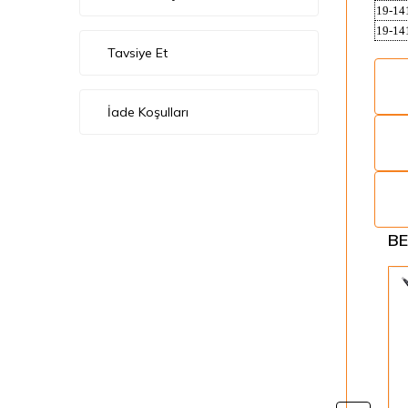
19-14
19-14
Tavsiye Et
İade Koşulları
BE