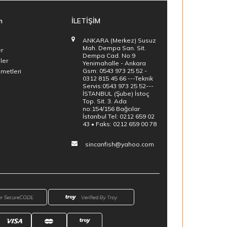
m
İLETİŞİM
ANKARA (Merkez) Susuz
Mah. Dempa San. Sit.
er
Dempa Cad. No:9
ler
Yenimahalle - Ankara
Gsm: 0543 973 25 52 -
zmetleri
0312 815 45 66 ---Teknik
Servis:0543 973 25 52---
İSTANBUL (Şube) İstoç
Top. Sit. 3. Ada
no:154/156 Bağcılar
İstanbul Tel: 0212 659 02
43 • Faks: 0212 659 00 78
sincanfish@yahoo.com