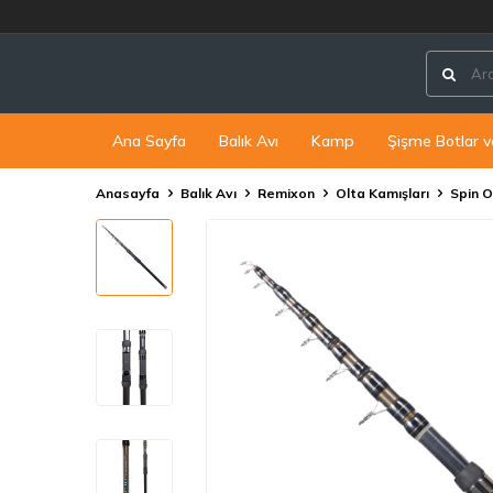
Ana Sayfa
Balık Avı
Kamp
Şişme Botlar v
Anasayfa
Balık Avı
Remixon
Olta Kamışları
Spin O