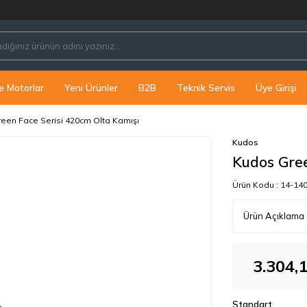
PE
e Motorlar
Yeni Ürünler
B2B
Teknik Servis
Üye Girişi
een Face Serisi 420cm Olta Kamışı
Kudos
Kudos Gree
Ürün Kodu :
14-14
Ürün Açıklama
3.304,
Standart