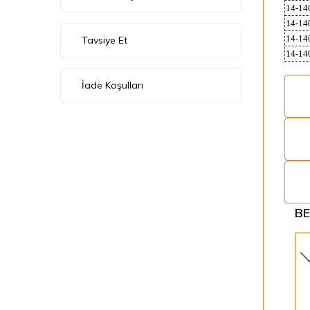
14-14
14-14
14-14
Tavsiye Et
14-14
İade Koşulları
BE