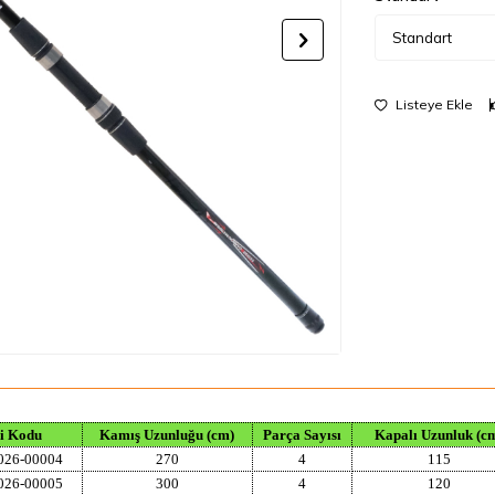
Listeye Ekle
ci Kodu
Kamış Uzunluğu (cm)
Parça Sayısı
Kapalı Uzunluk (c
026-00004
270
4
115
026-00005
300
4
120