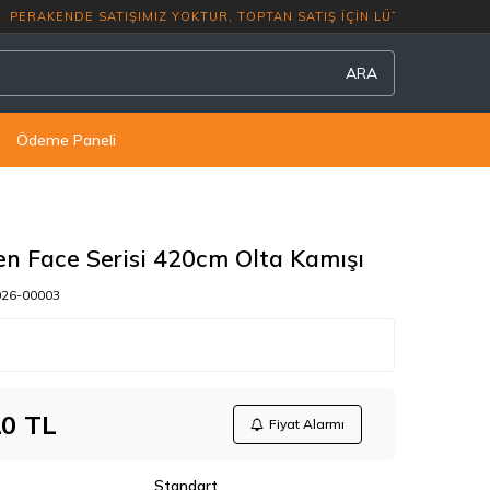
RAKENDE SATIŞIMIZ YOKTUR, TOPTAN SATI
ARA
Ödeme Paneli
n Face Serisi 420cm Olta Kamışı
026-00003
10
TL
Fiyat Alarmı
Standart