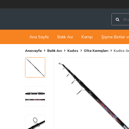
Ana Sayfa
Balık Avı
Kamp
Şişme Botlar v
Anasayfa
Balık Avı
Kudos
Olta Kamışları
Kudos Gr