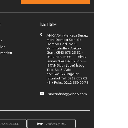
m
İLETİŞİM
ANKARA (Merkez) Susuz
Mah. Dempa San. Sit.
er
Dempa Cad. No:9
ler
Yenimahalle - Ankara
Gsm: 0543 973 25 52 -
zmetleri
0312 815 45 66 ---Teknik
Servis:0543 973 25 52---
İSTANBUL (Şube) İstoç
Top. Sit. 3. Ada
no:154/156 Bağcılar
İstanbul Tel: 0212 659 02
43 • Faks: 0212 659 00 78
sincanfish@yahoo.com