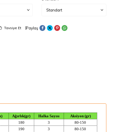
Paylaş
Tavsiye Et
m)
Ağırlık(gr)
Halka Sayısı
Aksiyon (gr)
180
3
80-150
190
3
80-150