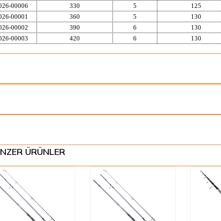
026-00006
330
5
125
026-00001
360
5
130
026-00002
390
6
130
026-00003
420
6
130
NZER ÜRÜNLER