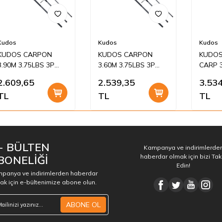
Kudos
Kudos
Kudos
KUDOS CARPON
KUDOS CARPON
KUDOS
3.90M 3.75LBS 3P
3.60M 3.75LBS 3P
CARP 3
SAZAN KAMIŞI
SAZAN KAMIŞI
TELE K
2.609,65
2.539,35
3.534
TL
TL
TL
 - BÜLTEN
Kampanya ve indirimlerde
haberdar olmak için bizi Tak
BONELİĞİ
Edin!
panya ve indirimlerden haberdar
ak için e-bültenimize abone olun.
ABONE OL