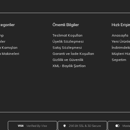
egoriler
Önemli Bilgiler
Hızlı Erişi
mp
Teslimat Koşulları
Anasayfa
ler
Üyelik Sözleşmesi
Yeni Ürünl
a Kamışları
Satış Sözleşmesi
İndirimdeki
a Makineleri
Garanti ve İade Koşulları
Müşteri Hi
Gizlilik ve Güvenlik
Sepetim
XML- Bayilik Şartları