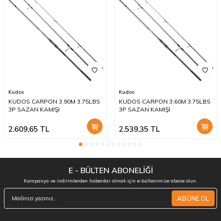
Kudos
Kudos
KUDOS CARPON 3.90M 3.75LBS
KUDOS CARPON 3.60M 3.75LBS
3P SAZAN KAMIŞI
3P SAZAN KAMIŞI
2.609,65
TL
2.539,35
TL
E - BÜLTEN ABONELİĞİ
Kampanya ve indirimlerden haberdar olmak için e-bültenimize abone olun.
ABONE OL