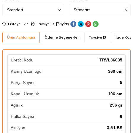
Paylaş
Listeye Ekle
Tavsiye Et
Ürün Açıklaması
Ödeme Seçenekleri
Tavsiye Et
İade Koşul
TRVL36035
360 cm
5
106 cm
296 gr
6
3.5 LBS