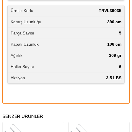
TRVL39035
390 cm
5
106 cm
309 gr
6
3.5 LBS
BENZER ÜRÜNLER