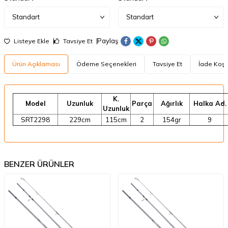
Paylaş
Listeye Ekle
Tavsiye Et
Ürün Açıklaması
Ödeme Seçenekleri
Tavsiye Et
İade Koşul
K.
Model
Uzunluk
Parça
Ağırlık
Halka Ad.
Uzunluk
SRT2298
229cm
115cm
2
154gr
9
BENZER ÜRÜNLER